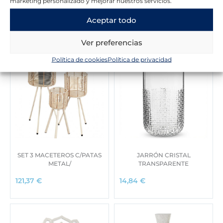
marketing personalizado y mejorar nuestros servicios.
Novedades en la tienda
Aceptar todo
Ver preferencias
Política de cookies
Política de privacidad
SET 3 MACETEROS C/PATAS
JARRÓN CRISTAL
METAL/
TRANSPARENTE
121,37
€
14,84
€