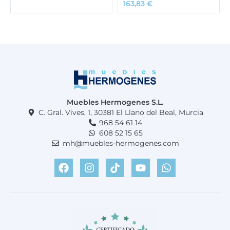
163,83
€
Muebles Hermogenes S.L.
C. Gral. Vives, 1, 30381 El Llano del Beal, Murcia
968 54 61 14
608 52 15 65
mh@muebles-hermogenes.com
F
I
T
Y
W
a
n
i
o
h
c
s
k
u
a
e
t
t
t
t
b
a
o
u
s
o
g
k
b
a
o
r
e
p
k
a
p