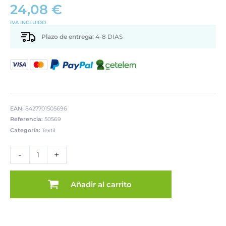
24,08
€
IVA INCLUIDO
Plazo de entrega:
4-8 DIAS
EAN:
8427701505696
Referencia:
50569
Categoría:
Textil
COJÍN
45X45
-
+
TERCIOPELO
C/CREMAODÓN,
UNA
Añadir al carrito
CARA
cantidad