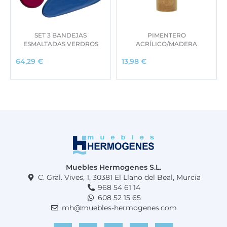
SET 3 BANDEJAS
PIMENTERO
ESMALTADAS VERDROS
ACRÍLICO/MADERA
64,29
€
13,98
€
Muebles Hermogenes S.L.
C. Gral. Vives, 1, 30381 El Llano del Beal, Murcia
968 54 61 14
608 52 15 65
mh@muebles-hermogenes.com
F
I
T
Y
W