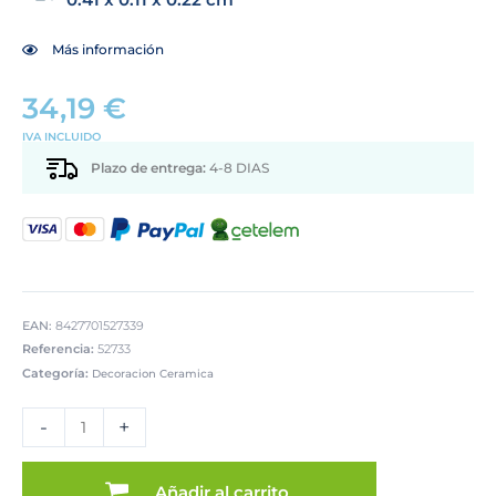
Más información
34,19
€
IVA INCLUIDO
Plazo de entrega:
4-8 DIAS
EAN:
8427701527339
Referencia:
52733
Categoría:
Decoracion Ceramica
CENTRO
RECT.
-
+
CERAMICA
BLCO/PLA/PLATA
cantidad
Añadir al carrito