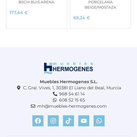
80CM BUIS ARENA
PORCELANA
BEIGE/MOSTAZA
177,44
€
69,34
€
Muebles Hermogenes S.L.
C. Gral. Vives, 1, 30381 El Llano del Beal, Murcia
968 54 61 14
608 52 15 65
mh@muebles-hermogenes.com
F
I
T
Y
W
a
n
i
o
h
c
s
k
u
a
e
t
t
t
t