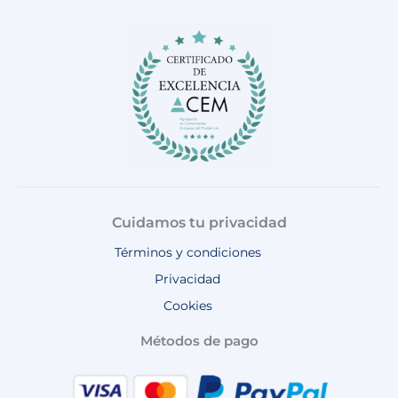
b
a
o
u
s
o
g
k
b
a
o
r
e
p
k
a
p
m
Cuidamos tu privacidad
Términos y condiciones
Privacidad
Cookies
Métodos de pago