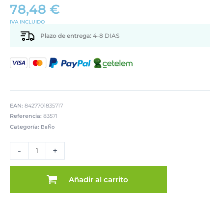
78,48
€
IVA INCLUIDO
Plazo de entrega:
4-8 DIAS
EAN:
8427701835717
Referencia:
83571
Categoría:
BaÑo
CARRO
BAÑO
-
+
METAL
NEGRO
MATE
Añadir al carrito
4CAJONES
PP
BLANCOS
cantidad