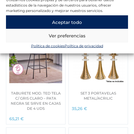
estadísticos de la navegación de nuestros usuarios, ofrecer
Novedades en la tienda
marketing personalizado y mejorar nuestros servicios.
Aceptar todo
Ver preferencias
Política de cookies
Política de privacidad
TABURETE MOD. TED TELA
SET 3 PORTAVELAS
C/ GRIS CLARO – PATA
METAL/ACRILIC
NEGRA SE SIRVE EN CAJAS
DE 4 UDS
35,26
€
65,21
€