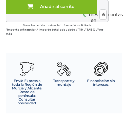
CM
Añadir al carrito
al
TELA
€*
mes
cuotas
C/
en
BEIGE
No se ha podido mostrar la información solicitada
cantidad
*Importe a financiar
/
Importe total adeudado
/
TIN
/
TAE
%
/
Ver
más
Envío Express a
Transporte y
Financiación sin
toda la Región de
montaje
intereses
Murcia y Alicante.
Resto de
península:
Consultar
posibilidad.