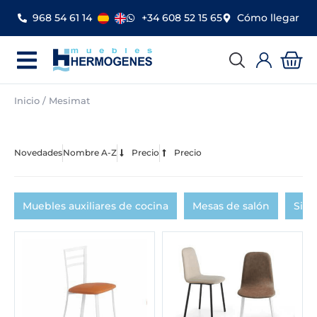
Ir
968 54 61 14
+34 608 52 15 65
Cómo llegar
al
contenido
Car
Inicio
/ Mesimat
Novedades
Nombre A-Z
Precio
Precio
Muebles auxiliares de cocina
Mesas de salón
Silla