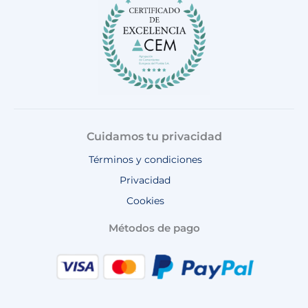
k
a
p
m
Cuidamos tu privacidad
Términos y condiciones
Privacidad
Cookies
Métodos de pago