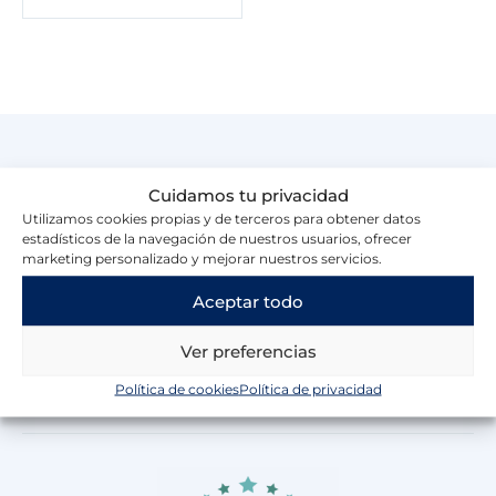
Cuidamos tu privacidad
Utilizamos cookies propias y de terceros para obtener datos
Muebles Hermogenes S.L.
estadísticos de la navegación de nuestros usuarios, ofrecer
marketing personalizado y mejorar nuestros servicios.
C. Gral. Vives, 1, 30381 El Llano del Beal, Murcia
968 54 61 14
Aceptar todo
608 52 15 65
mh@muebles-hermogenes.com
Ver preferencias
F
I
T
Y
W
a
n
i
o
h
Política de cookies
Política de privacidad
c
s
k
u
a
e
t
t
t
t
b
a
o
u
s
o
g
k
b
a
o
r
e
p