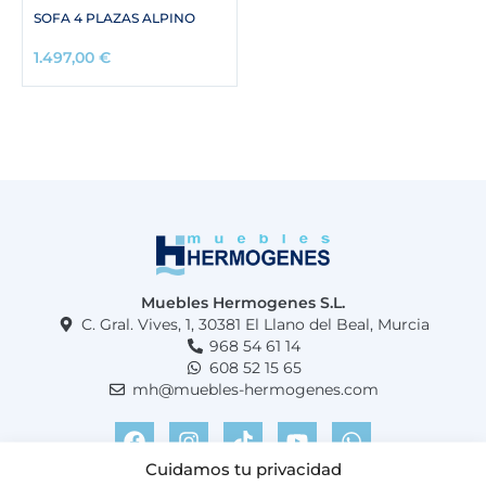
SOFA 4 PLAZAS ALPINO
1.497,00
€
Muebles Hermogenes S.L.
C. Gral. Vives, 1, 30381 El Llano del Beal, Murcia
968 54 61 14
608 52 15 65
mh@muebles-hermogenes.com
F
I
T
Y
W
a
n
i
o
h
c
s
k
u
a
Cuidamos tu privacidad
e
t
t
t
t