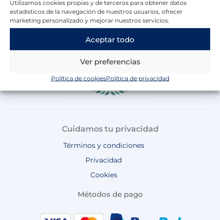
Utilizamos cookies propias y de terceros para obtener datos
b
a
o
u
s
estadísticos de la navegación de nuestros usuarios, ofrecer
o
g
k
b
a
marketing personalizado y mejorar nuestros servicios.
o
r
e
p
k
a
p
Aceptar todo
m
Ver preferencias
Política de cookies
Política de privacidad
Cuidamos tu privacidad
Términos y condiciones
Privacidad
Cookies
Métodos de pago