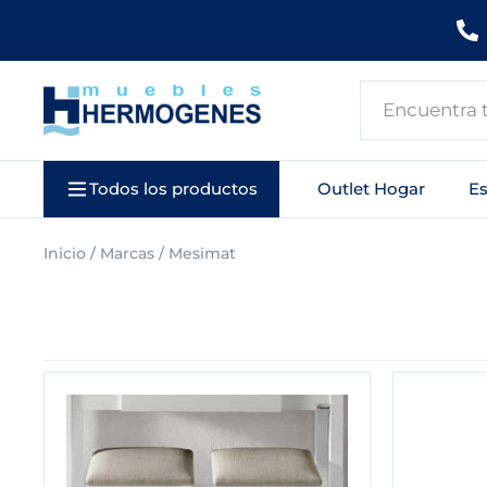
Ir
al
contenido
Search
...
Todos los productos
Outlet Hogar
E
Inicio
/ Marcas / Mesimat