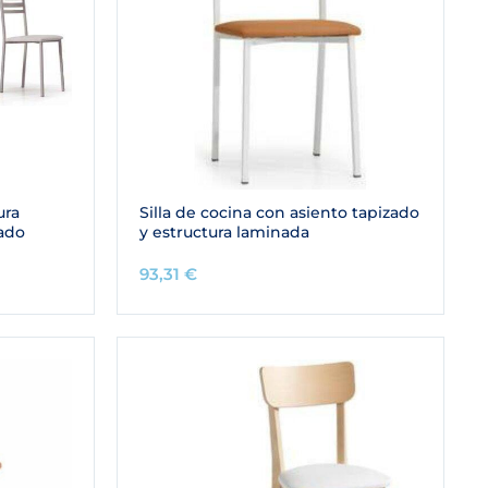
ura
Silla de cocina con asiento tapizado
zado
y estructura laminada
93,31
€