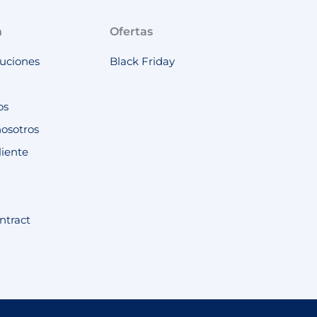
n
Ofertas
luciones
Black Friday
os
nosotros
liente
ntract