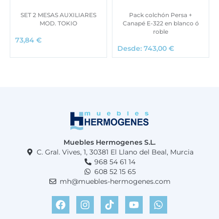
SET 2 MESAS AUXILIARES
Pack colchón Persa +
MOD. TOKIO
Canapé E-322 en blanco ó
roble
73,84
€
Desde:
743,00
€
Muebles Hermogenes S.L.
C. Gral. Vives, 1, 30381 El Llano del Beal, Murcia
968 54 61 14
608 52 15 65
mh@muebles-hermogenes.com
F
I
T
Y
W
a
n
i
o
h
c
s
k
u
a