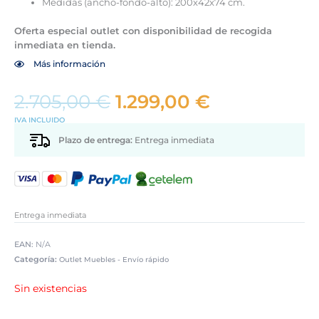
Medidas (ancho-fondo-alto): 200x42x74 cm.
Oferta especial outlet con disponibilidad de recogida
inmediata en tienda.
Más información
El
El
2.705,00
€
1.299,00
€
precio
precio
IVA INCLUIDO
original
actual
Plazo de entrega:
era:
Entrega inmediata
es:
2.705,00 €.
1.299,00 €.
Entrega inmediata
EAN:
N/A
Categoría:
Outlet Muebles - Envío rápido
Sin existencias