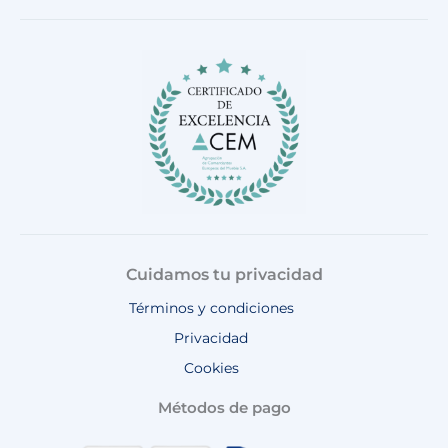
e
t
t
t
t
b
a
o
u
s
o
g
k
b
a
o
r
e
p
k
a
p
m
Cuidamos tu privacidad
Términos y condiciones
Privacidad
Cookies
Métodos de pago