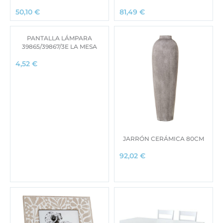
50,10
€
81,49
€
PANTALLA LÁMPARA
39865/39867/3E LA MESA
4,52
€
JARRÓN CERÁMICA 80CM
92,02
€