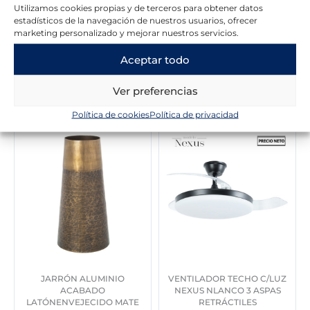
Utilizamos cookies propias y de terceros para obtener datos
a
e
l
s
estadísticos de la navegación de nuestros usuarios, ofrecer
l
s
e
:
marketing personalizado y mejorar nuestros servicios.
e
:
r
2
r
2
a
9
Aceptar todo
a
3
:
9
:
0
Novedades en la tienda
4
,
Ver preferencias
2
,
1
0
6
0
7
0
Política de cookies
Política de privacidad
0
0
,
,
0
€
0
€
0
.
0
.
€
€
.
.
JARRÓN ALUMINIO
VENTILADOR TECHO C/LUZ
ACABADO
NEXUS NLANCO 3 ASPAS
LATÓNENVEJECIDO MATE
RETRÁCTILES